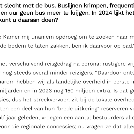
t slecht met de bus. Buslijnen krimpen, frequent
ien uur geen bus meer te krijgen. In 2024 lijkt he
kunt u daaraan doen?
e Kamer mij unaniem opdroeg om te zoeken naar 
 de bodem te laten zakken, ben ik daarvoor op pad.
het verschuivend reisgedrag na corona: rustigere vr
nog steeds overal minder reizigers. “Daardoor ont
aarom hebben wij als landelijke overheid in eerste 
miljarden en in 2023 nog 150 miljoen extra. Is dat 
ies, dus het streekvervoer, zit bij de lokale overhe
ten een deel van hun ‘brede uitkering’ reserveren v
alf jaar geleden, vroegen een aantal bestuurders al
voor die regionale concessies; nu vragen ze dat alle