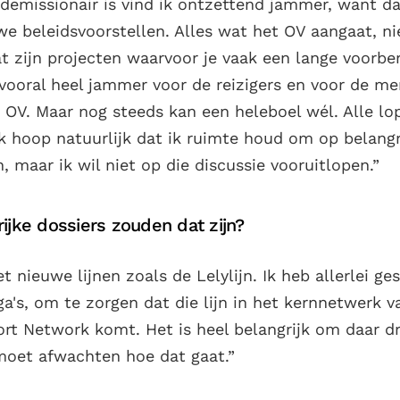
 demissionair is vind ik ontzettend jammer, want d
we beleidsvoorstellen. Alles wat het OV aangaat, n
at zijn projecten waarvoor je vaak een lange voorbe
 vooral heel jammer voor de reizigers en voor de me
t OV. Maar nog steeds kan een heleboel wél. Alle lo
k hoop natuurlijk dat ik ruimte houd om op belangr
, maar ik wil niet op die discussie vooruitlopen.”
ijke dossiers zouden dat zijn?
t nieuwe lijnen zoals de Lelylijn. Ik heb allerlei g
a's, om te zorgen dat die lijn in het kernnetwerk v
rt Network komt. Het is heel belangrijk om daar dr
moet afwachten hoe dat gaat.”