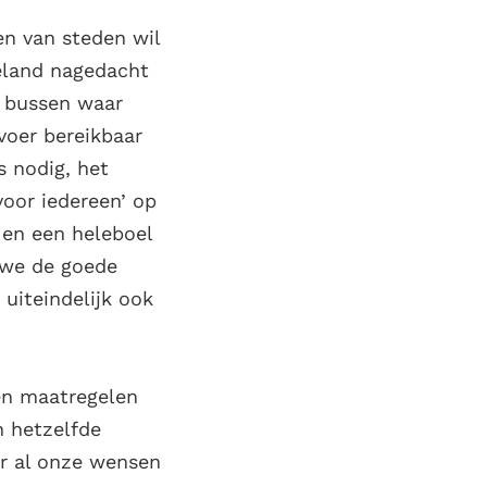
n van steden wil
eeland nagedacht
 bussen waar
oer bereikbaar
s nodig, het
voor iedereen’ op
 en een heleboel
n we de goede
uiteindelijk ook
jen maatregelen
n hetzelfde
or al onze wensen