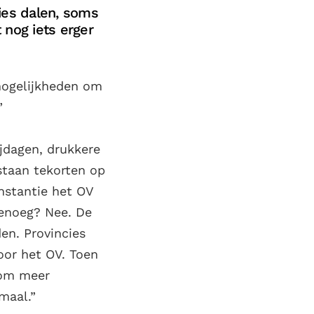
ies dalen, soms
t nog iets erger
mogelijkheden om
”
ijdagen, drukkere
staan tekorten op
instantie het OV
genoeg? Nee. De
den. Provincies
oor het OV. Toen
 om meer
maal.”