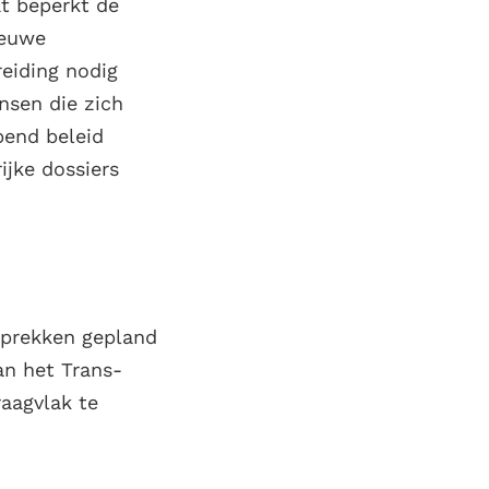
at beperkt de
ieuwe
reiding nodig
nsen die zich
pend beleid
ijke dossiers
esprekken gepland
an het Trans-
aagvlak te