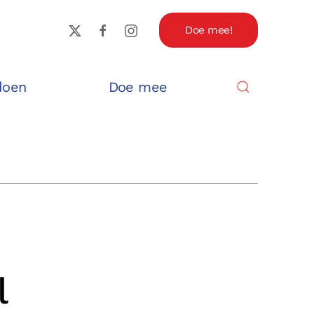
Doe mee!
doen
Doe mee
l