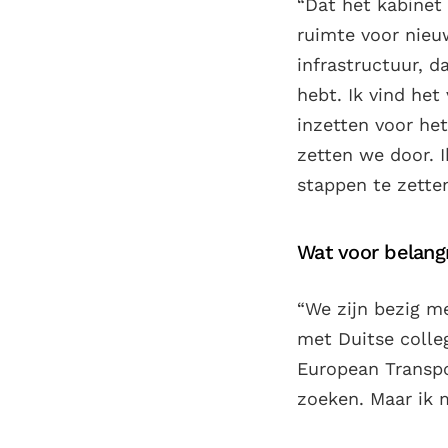
“Dat het kabinet
ruimte voor nieu
infrastructuur, d
hebt. Ik vind het
inzetten voor he
zetten we door. I
stappen te zetten
Wat voor belangr
“We zijn bezig me
met Duitse colleg
European Transpo
zoeken. Maar ik 