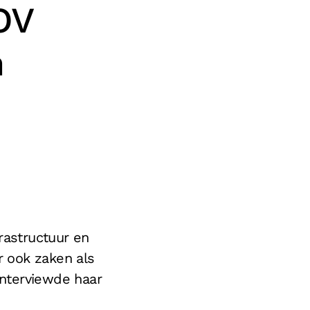
OV
n
frastructuur en
r ook zaken als
interviewde haar