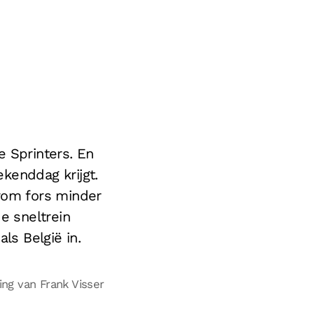
e Sprinters. En
ekenddag krijgt.
erom fors minder
de sneltrein
ls België in.
g van Frank Visser