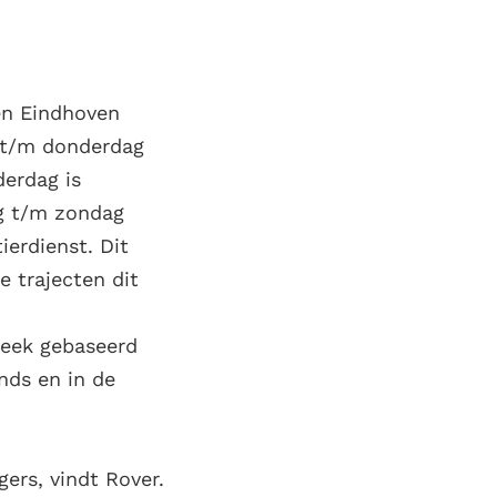
 en Eindhoven
g t/m donderdag
erdag is
ag t/m zondag
ierdienst. Dit
e trajecten dit
week gebaseerd
nds en in de
gers, vindt Rover.