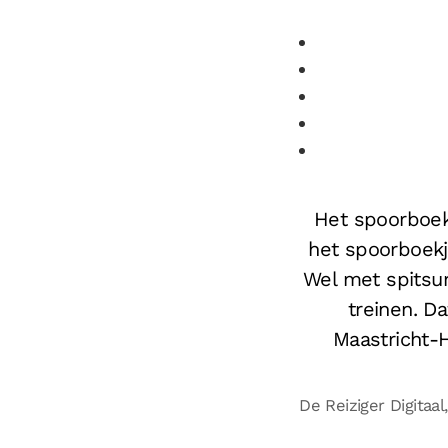
Het spoorboekj
het spoorboekje
Wel met spitsur
treinen. Da
Maastricht-H
De Reiziger Digit