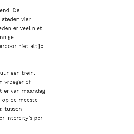
kend! De
 steden vier
eden er veel niet
ennige
erdoor niet altijd
uur een trein.
n vroeger of
dat er van maandag
d op de meeste
n: tussen
r Intercity’s per