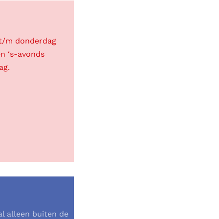
 t/m donderdag
en ‘s-avonds
ag.
l alleen buiten de