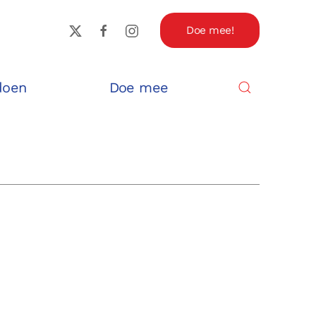
Doe mee!
doen
Doe mee