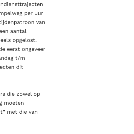
ndiensttrajecten
simpelweg per uur
ktijdenpatroon van
een aantal
eels opgelost.
de eerst ongeveer
aandag t/m
ecten dit
ers die zowel op
og moeten
t” met die van