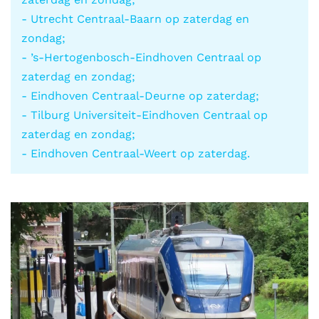
- Utrecht Centraal-Baarn op zaterdag en
zondag;
- ’s-Hertogenbosch-Eindhoven Centraal op
zaterdag en zondag;
- Eindhoven Centraal-Deurne op zaterdag;
- Tilburg Universiteit-Eindhoven Centraal op
zaterdag en zondag;
- Eindhoven Centraal-Weert op zaterdag.