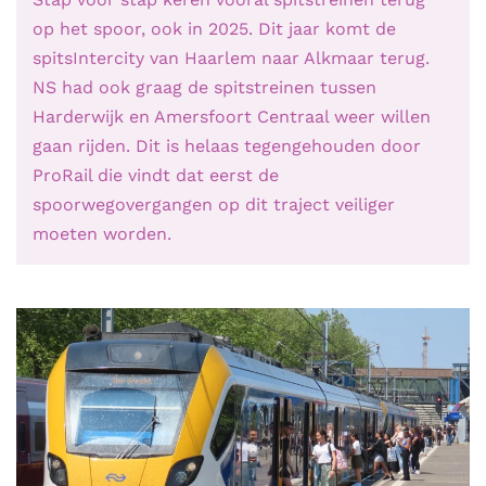
op het spoor, ook in 2025. Dit jaar komt de
spitsIntercity van Haarlem naar Alkmaar terug.
NS had ook graag de spitstreinen tussen
Harderwijk en Amersfoort Centraal weer willen
gaan rijden. Dit is helaas tegengehouden door
ProRail die vindt dat eerst de
spoorwegovergangen op dit traject veiliger
moeten worden.