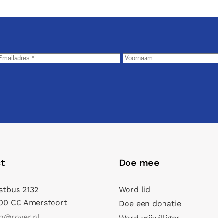
t
Doe mee
stbus 2132
Word lid
00 CC Amersfoort
Doe een donatie
fo@rover.nl
Word vrijwilliger