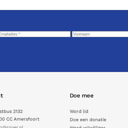
t
Doe mee
stbus 2132
Word lid
00 CC Amersfoort
Doe een donatie
fo@rover.nl
Word vrijwilliger