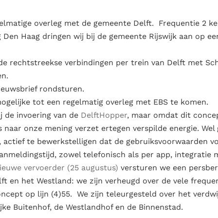
elmatige overleg met de gemeente Delft. Frequentie 2 kee
en Haag dringen wij bij de gemeente Rijswijk aan op een e
t de rechtstreekse verbindingen per trein van Delft met Sc
en.
ieuwsbrief rondsturen.
gelijke tot een regelmatig overleg met EBS te komen.
ij de invoering van de
DelftHopper
, maar omdat dit concep
 naar onze mening verzet ertegen verspilde energie. Wel
, actief te bewerkstelligen dat de gebruiksvoorwaarden vo
nmeldingstijd, zowel telefonisch als per app, integratie 
ieuwe vervoerder (25 augustus)
versturen we een persber
lft en het Westland: we zijn verheugd over de vele frequ
cept op lijn (4)55. We zijn teleurgesteld over het verdwi
ijke Buitenhof, de Westlandhof en de Binnenstad.