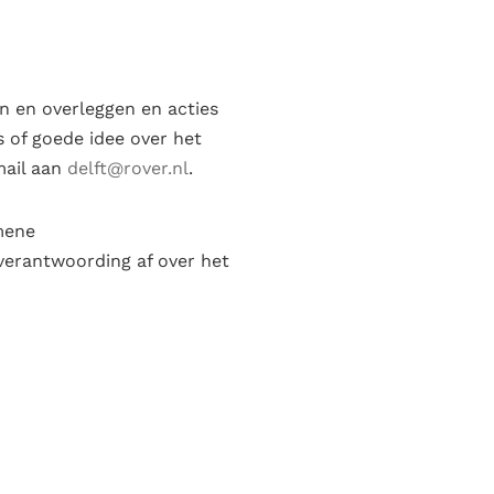
n en overleggen en acties
s of goede idee over het
mail aan
delft@rover.nl
.
mene
verantwoording af over het