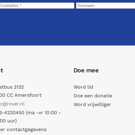
t
Doe mee
stbus 2132
Word lid
00 CC Amersfoort
Doe een donatie
fo@rover.nl
Word vrijwilliger
3-4220450 (ma -vr 10:00 -
:00 uur)
er contactgegevens