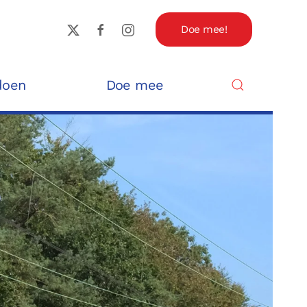
Doe mee!
doen
Doe mee