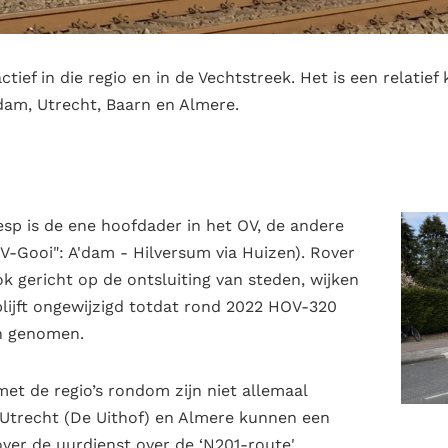
ctief in die regio en in de Vechtstreek. Het is een relatief
am, Utrecht, Baarn en Almere.
sp is de ene hoofdader in het OV, de andere
V-Gooi": A'dam - Hilversum via Huizen). Rover
 gericht op de ontsluiting van steden, wijken
 blijft ongewijzigd totdat rond 2022 HOV-320
en genomen.
met de regio’s rondom zijn niet allemaal
 Utrecht (De Uithof) en Almere kunnen een
ver de uurdienst over de ‘N201-route'