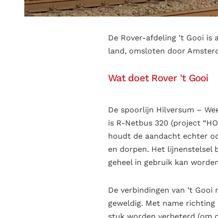
De Rover-afdeling ’t Gooi is a
land, omsloten door Amsterd
Wat doet Rover 't Gooi
De spoorlijn Hilversum – Wee
is R-Netbus 320 (project “HO
houdt de aandacht echter ook
en dorpen. Het lijnenstelsel
geheel in gebruik kan word
De verbindingen van ’t Gooi 
geweldig. Met name richting
stuk worden verbeterd (om o