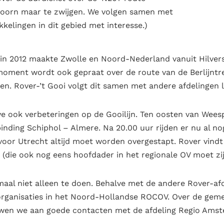
hoorn maar te zwijgen. We volgen samen met
kelingen in dit gebied met interesse.)
 in 2012 maakte Zwolle en Noord-Nederland vanuit Hilve
moment wordt ook gepraat over de route van de Berlijntre
n. Rover-’t Gooi volgt dit samen met andere afdelingen l
we ook verbeteringen op de Gooilijn. Ten oosten van Wee
binding Schiphol – Almere. Na 20.00 uur rijden er nu al no
voor Utrecht altijd moet worden overgestapt. Rover vindt 
(die ook nog eens hoofdader in het regionale OV moet zij
maal niet alleen te doen. Behalve met de andere Rover-a
rganisaties in het Noord-Hollandse ROCOV. Over de gem
wen we aan goede contacten met de afdeling Regio Amst