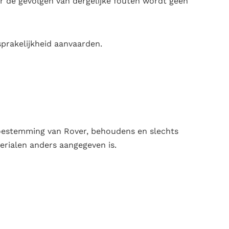
 de gevolgen van dergelijke fouten wordt geen
prakelijkheid aanvaarden.
 toestemming van Rover, behoudens en slechts
terialen anders aangegeven is.