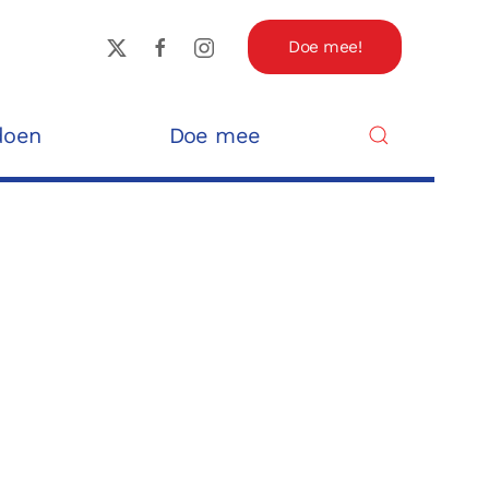
Doe mee!
doen
Doe mee