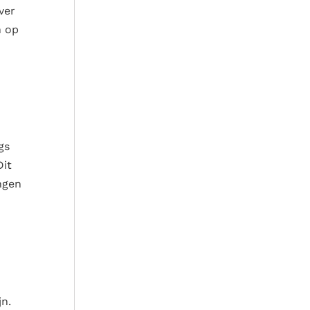
ver
n op
gs
Dit
ngen
n.