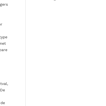
igers
er
type
 met
bare
tval,
 De
 de