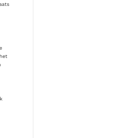
aats
e
 het
n
k