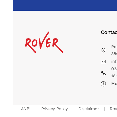
Contac
Po
38
in
03
16
Me
ANBI
Privacy Policy
Disclaimer
Ro