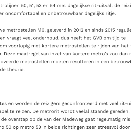
olijnen 50, 51, 53 en 54 met dagelijkse rit-uitval; de reiz
eer oncomfortabel en onbetrouwbaar dagelijks ritje.
e metrostellen M6, geleverd in 2012 en sinds 2015 reguli
nen vraagt veel onderhoud, dus heeft het GVB om tijd te
m voorlopig met kortere metrostellen te rijden van het 
. Deze maatregel van inzet van kortere metro’s zou dan
enoveerde metrostellen moeten resulteren in een betrouw
de theorie.
ktes en worden de reizigers geconfronteerd met veel rit-ui
bel te reizen. De metrorit wordt veelal staande gereden.
en de overstap op de van der Madeweg gaat regelmatig mis
ro 50 op metro 53 in beide richtingen zeer stressvol door