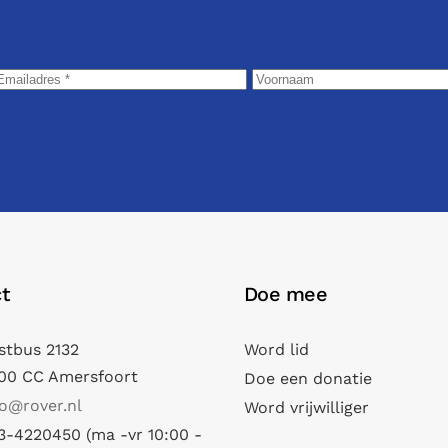
t
Doe mee
stbus 2132
Word lid
00 CC Amersfoort
Doe een donatie
fo@rover.nl
Word vrijwilliger
3-4220450 (ma -vr 10:00 -