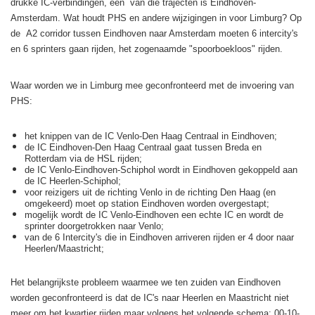
drukke IC-verbindingen, één van die trajecten is Eindhoven-
Amsterdam. Wat houdt PHS en andere wijzigingen in voor Limburg? Op
de A2 corridor tussen Eindhoven naar Amsterdam moeten 6 intercity's
en 6 sprinters gaan rijden, het zogenaamde "spoorboekloos" rijden.
Waar worden we in Limburg mee geconfronteerd met de invoering van
PHS:
het knippen van de IC Venlo-Den Haag Centraal in Eindhoven;
de IC Eindhoven-Den Haag Centraal gaat tussen Breda en
Rotterdam via de HSL rijden;
de IC Venlo-Eindhoven-Schiphol wordt in Eindhoven gekoppeld aan
de IC Heerlen-Schiphol;
voor reizigers uit de richting Venlo in de richting Den Haag (en
omgekeerd) moet op station Eindhoven worden overgestapt;
mogelijk wordt de IC Venlo-Eindhoven een echte IC en wordt de
sprinter doorgetrokken naar Venlo;
van de 6 Intercity's die in Eindhoven arriveren rijden er 4 door naar
Heerlen/Maastricht;
Het belangrijkste probleem waarmee we ten zuiden van Eindhoven
worden geconfronteerd is dat de IC's naar Heerlen en Maastricht niet
meer om het kwartier rijden maar volgens het volgende schema: 00-10-