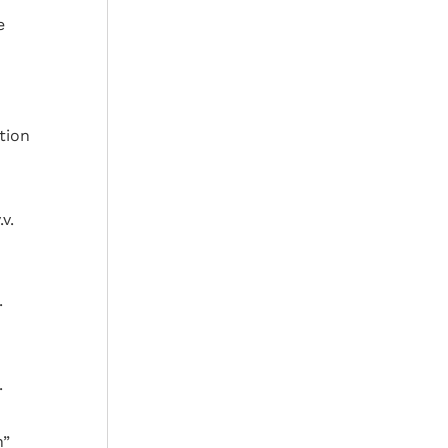
e
tion
v.
.
.
n”