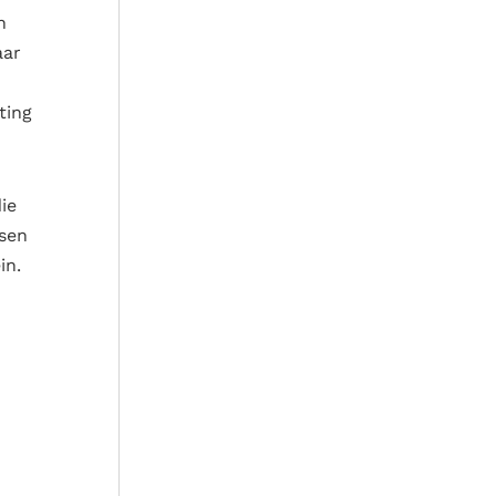
n
aar
ting
ie
ssen
in.