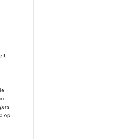
eft
e
de
an
gers
ap op