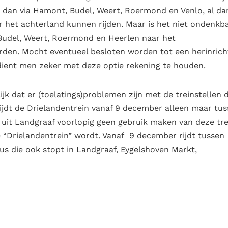
n dan via Hamont, Budel, Weert, Roermond en Venlo, al da
 het achterland kunnen rijden. Maar is het niet ondenkb
 Budel, Weert, Roermond en Heerlen naar het
rden. Mocht eventueel besloten worden tot een herinrich
dient men zeker met deze optie rekening te houden.
lijk dat er (toelatings)problemen zijn met de treinstellen d
 rijdt de Drielandentrein vanaf 9 december alleen maar tu
 uit Landgraaf voorlopig geen gebruik maken van deze tre
e “Drielandentrein” wordt. Vanaf 9 december rijdt tussen
s die ook stopt in Landgraaf, Eygelshoven Markt,