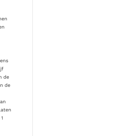
nen
en
gens
jf
n de
en de
van
laten
 1