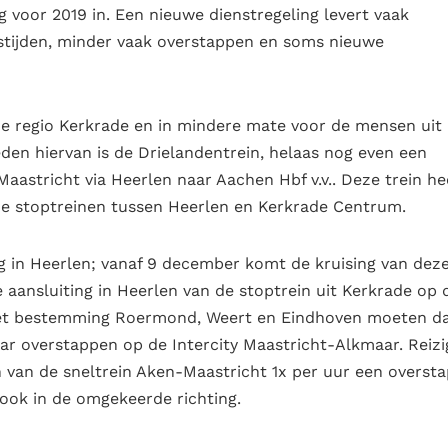
 voor 2019 in. Een nieuwe dienstregeling levert vaak
istijden, minder vaak overstappen en soms nieuwe
 de regio Kerkrade en in mindere mate voor de mensen uit
den hiervan is de Drielandentrein, helaas nog even een
Maastricht via Heerlen naar Aachen Hbf v.v.. Deze trein he
de stoptreinen tussen Heerlen en Kerkrade Centrum.
g in Heerlen; vanaf 9 december komt de kruising van dez
e aansluiting in Heerlen van de stoptrein uit Kerkrade op 
s met bestemming Roermond, Weert en Eindhoven moeten d
ar overstappen op de Intercity Maastricht-Alkmaar. Reizi
van de sneltrein Aken-Maastricht 1x per uur een overst
t ook in de omgekeerde richting.