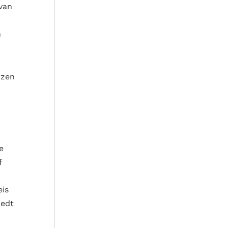
 van
n
izen
e
f
eis
iedt