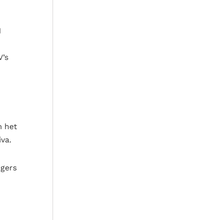
1
V’s
m het
va.
igers