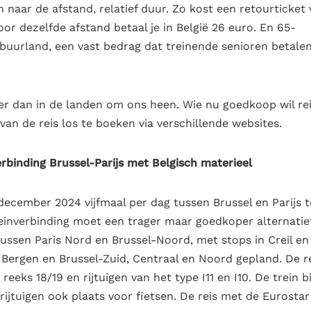
 naar de afstand, relatief duur. Zo kost een retourticket
or dezelfde afstand betaal je in België 26 euro. En 65-
s buurland, een vast bedrag dat treinende senioren betale
der dan in de landen om ons heen. Wie nu goedkoop wil re
an de reis los te boeken via verschillende websites.
binding Brussel-Parijs met Belgisch materieel
cember 2024 vijfmaal per dag tussen Brussel en Parijs t
reinverbinding moet een trager maar goedkoper alternatie
tussen Paris Nord en Brussel-Noord, met stops in Creil en
 Bergen en Brussel-Zuid, Centraal en Noord gepland. De r
e reeks 18/19 en rijtuigen van het type I11 en I10. De trein b
0-rijtuigen ook plaats voor fietsen. De reis met de Eurostar