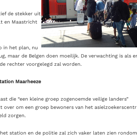
ief de stekker uit
lt en Maastricht
o in het plan, nu
g, maar de Belgen doen moeilijk. De verwachting is als er
de rechter voorgelegd zal worden.
station Maarheeze
st die “een kleine groep zogenoemde veilige landers”
at over om een groep bewoners van het asielzoekerscent
eld zorgen.
et station en de politie zal zich vaker laten zien rondom