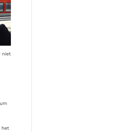
 niet
rum
 het