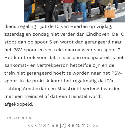
dienstregeling rijdt de IC van Heerlen op vrijdag,
zaterdag en zondag niet verder dan Eindhoven. De IC
stopt dan op spoor 5 en wordt dan gerangeerd naar
het PSV-spoor en vertrekt daarna weer van spoor 2.
Het komt ook voor dat a ls er perroncapaciteit is het
aankomst- en vertrekperron hetzelfde zijn en de
trein niet gerangeerd hoeft te worden naar het PSV-
spoor. In de praktijk komt het regelmatig de IC’s
richting Amsterdam en Maastricht verlengd worden
met een treinstel of dat een treinstel wordt
afgekoppeld.
Lees meer
<<
<
2
3
4
5
6
[
7
]
8
9
10
11
>
>>