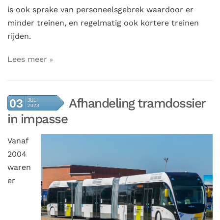
is ook sprake van personeelsgebrek waardoor er
minder treinen, en regelmatig ook kortere treinen
rijden.
Lees meer
Afhandeling tramdossier
03
JULI
2023
in impasse
Vanaf
2004
waren
er