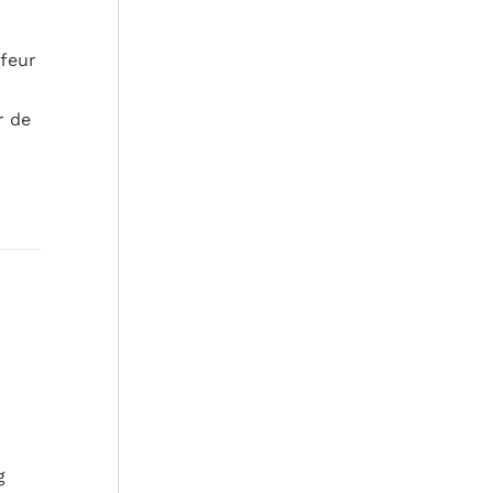
ffeur
%
r de
g