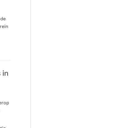
 de
rein
 in
erop
t