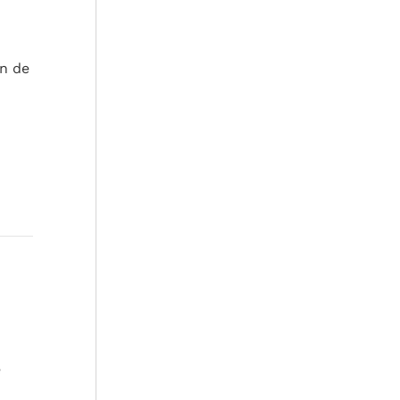
in de
e