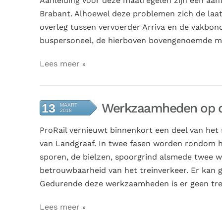
Aanleiding voor deze maatregelen zijn een aant
Brabant. Alhoewel deze problemen zich de laat
overleg tussen vervoerder Arriva en de vakbond
buspersoneel, de hierboven bovengenoemde maat
Lees meer
Werkzaamheden op de
13
MAART
2018
ProRail vernieuwt binnenkort een deel van he
van Landgraaf. In twee fasen worden rondom he
sporen, de bielzen, spoorgrind alsmede twee wi
betrouwbaarheid van het treinverkeer. Er kan 
Gedurende deze werkzaamheden is er geen trei
Lees meer