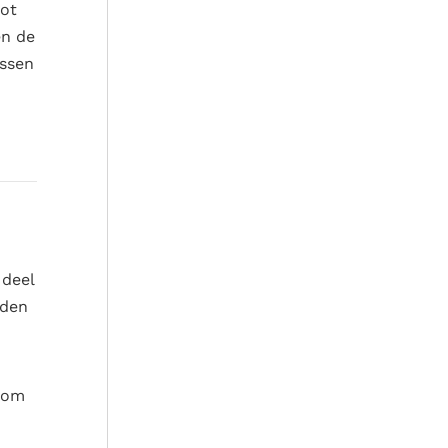
tot
en de
ussen
 deel
eden
d om