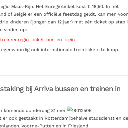
egio Maas-Rijn. Het Euregioticket kost € 18,50. In het
d of België er een officiële feestdag geldt, kan men voor
rie kinderen (jonger dan 12 jaar) met één ticket op stap 
te vinden op:
trein/euregio-ticket-bus-en-trein
 tegenwoordig ook internationale treintickets te koop.
aking bij Arriva bussen en treinen in
ken komende donderdag 31 mei
t er ook gestaakt in Rotterdam(behalve stadsdienst en d
nlanden, Voorne-Putten en in Friesland.