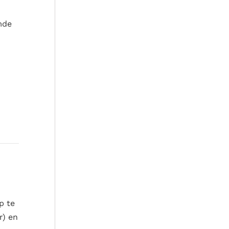
mde
p te
r) en