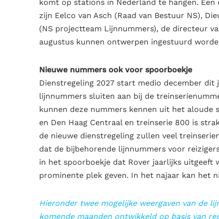
komt op stations in Nederland te hangen. Een 
zijn Eelco van Asch (Raad van Bestuur NS), Di
(NS projectteam Lijnnummers), de directeur va
augustus kunnen ontwerpen ingestuurd word
Nieuwe nummers ook voor spoorboekje
Dienstregeling 2027 start medio december dit j
lijnnummers sluiten aan bij de treinserienumme
kunnen deze nummers kennen uit het aloude sp
en Den Haag Centraal en treinserie 800 is stra
de nieuwe dienstregeling zullen veel treinser
dat de bijbehorende lijnnummers voor reizigers
in het spoorboekje dat Rover jaarlijks uitgeef
prominente plek geven. In het najaar kan het 
Hieronder twee mogelijke weergaven van de lij
komende maanden ontwikkeld op basis van resu