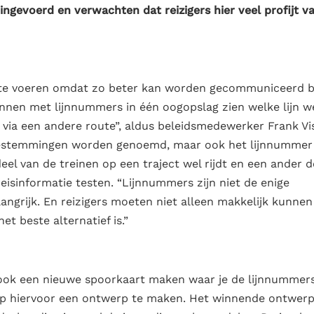
 ingevoerd en verwachten dat reizigers hier veel profijt v
 te voeren omdat zo beter kan worden gecommuniceerd b
kunnen met lijnnummers in één oogopslag zien welke lijn w
d via een andere route”, aldus beleidsmedewerker Frank Vis
e bestemmingen worden genoemd, maar ook het lijnnummer
deel van de treinen op een traject wel rijdt en een ander d
reisinformatie testen. “Lijnnummers zijn niet de enige
angrijk. En reizigers moeten niet alleen makkelijk kunnen
t beste alternatief is.”
 ook een nieuwe spoorkaart maken waar je de lijnnummer
op hiervoor een ontwerp te maken. Het winnende ontwer