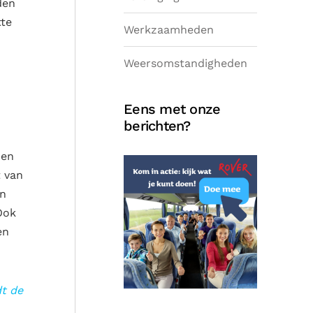
den
tte
Werkzaamheden
Weersomstandigheden
Eens met onze
berichten?
den
t van
en
Ook
en
dt de