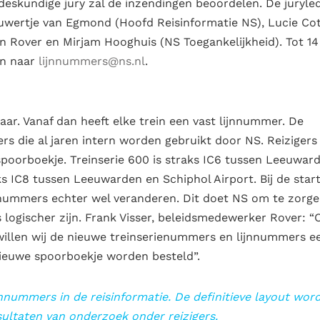
deskundige jury zal de inzendingen beoordelen. De juryle
euwertje van Egmond (Hoofd Reisinformatie NS), Lucie Co
n Rover en Mirjam Hooghuis (NS Toegankelijkheid). Tot 14
en naar
lijnnummers@ns.nl
.
aar. Vanaf dan heeft elke trein een vast lijnnummer. De
rs die al jaren intern worden gebruikt door NS. Reizigers
oorboekje. Treinserie 600 is straks IC6 tussen Leeuwar
ks IC8 tussen Leeuwarden en Schiphol Airport. Bij de star
ienummers echter wel veranderen. Dit doet NS om te zorg
 logischer zijn. Frank Visser, beleidsmedewerker Rover: “
t willen wij de nieuwe treinserienummers en lijnnummers e
nieuwe spoorboekje worden besteld”.
nnummers in de reisinformatie. De definitieve layout wor
ltaten van onderzoek onder reizigers.