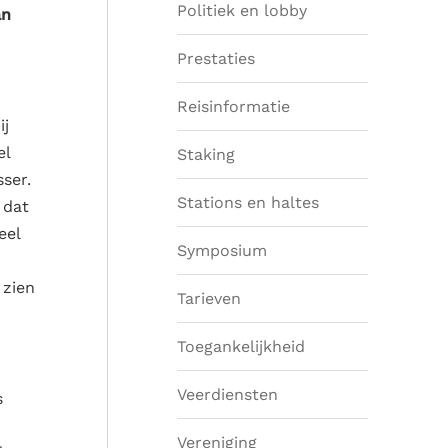
Politiek en lobby
an
Prestaties
Reisinformatie
ij
el
Staking
ser.
Stations en haltes
 dat
eel
Symposium
 zien
Tarieven
Toegankelijkheid
Veerdiensten
s
p
Vereniging