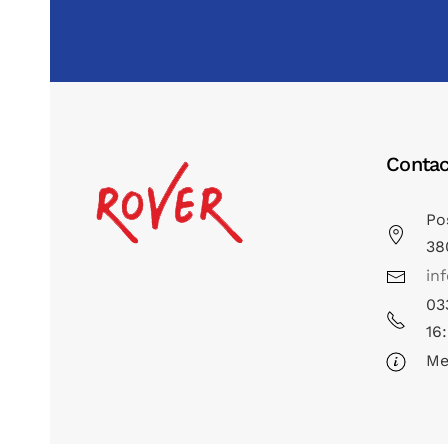
Contac
Po
38
in
03
16
Me