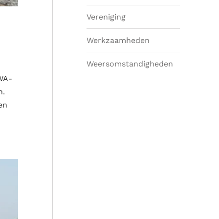
Vereniging
Werkzaamheden
Weersomstandigheden
PWA-
n.
en