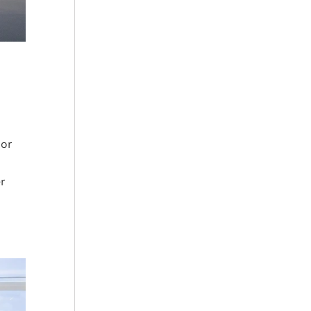
oor
er