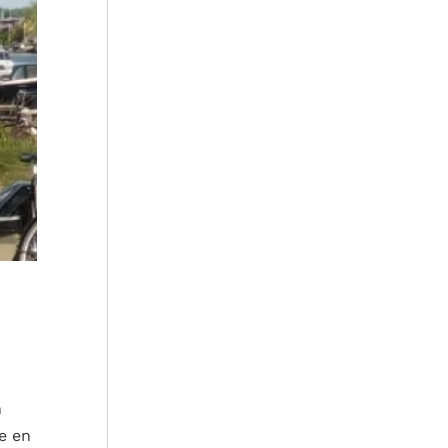
n
e en