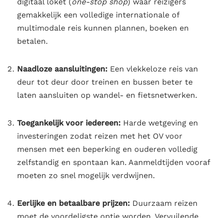
digitaal loket (
one-stop shop
) waar reizigers
gemakkelijk een volledige internationale of
multimodale reis kunnen plannen, boeken en
betalen
.
Naadloze aansluitingen:
Een vlekkeloze reis van
deur tot deur door treinen en bussen beter te
laten aansluiten op wandel- en fietsnetwerken
.
Toegankelijk voor iedereen:
Harde wetgeving en
investeringen zodat reizen met het OV voor
mensen met een beperking en ouderen volledig
zelfstandig en spontaan kan
. Aanmeldtijden vooraf
moeten zo snel mogelijk verdwijnen
.
Eerlijke en betaalbare prijzen:
Duurzaam reizen
moet de voordeligste optie worden
. Vervuilende