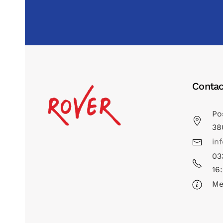
Contac
Po
38
in
03
16
Me