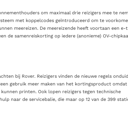
abonnementhouders om maximaal drie reizigers mee te ne
 systeem met koppelcodes geïntroduceerd om te voorkom
nnen meereizen. De meereizende heeft voortaan een e-t
en de samenreiskorting op iedere (anonieme) OV-chipkaa
chten bij Rover. Reizigers vinden de nieuwe regels onduid
geen gebruik meer maken van het kortingsproduct omdat 
kunnen printen. Ook lopen reizigers tegen technische
ulp naar de servicebalie, die maar op 12 van de 399 stat