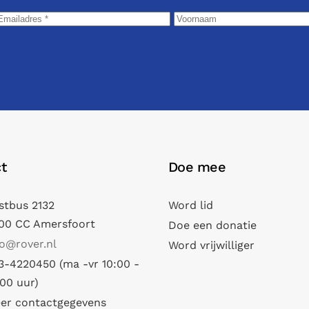
t
Doe mee
stbus 2132
Word lid
00 CC Amersfoort
Doe een donatie
fo@rover.nl
Word vrijwilliger
3-4220450 (ma -vr 10:00 -
:00 uur)
er contactgegevens