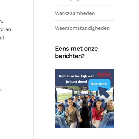
Werkzaamheden
n.
Weersomstandigheden
gd en
et
Eens met onze
berichten?
s