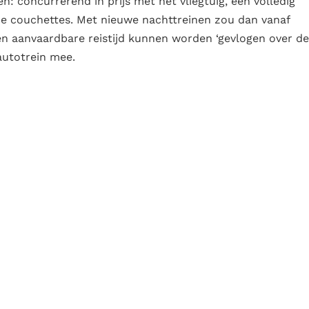
: concurrerend in prijs met het vliegtuig, een volledig
xe couchettes. Met nieuwe nachttreinen zou dan vanaf
n aanvaardbare reistijd kunnen worden ‘gevlogen over de
autotrein mee.