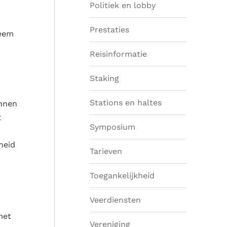
Politiek en lobby
Prestaties
leem
Reisinformatie
Staking
Stations en haltes
innen
t
Symposium
heid
Tarieven
Toegankelijkheid
Veerdiensten
met
Vereniging