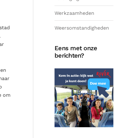
Werkzaamheden
ystad
Weersomstandigheden
.
ar
Eens met onze
berichten?
 en
maar
p
te om