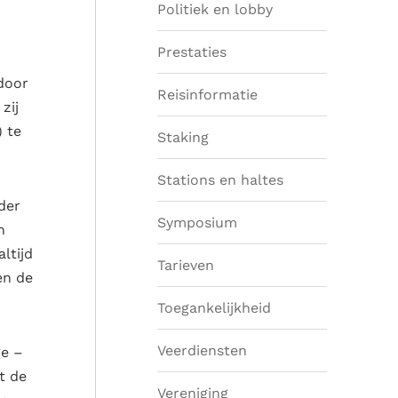
Politiek en lobby
Prestaties
door
Reisinformatie
zij
 te
Staking
Stations en haltes
der
Symposium
n
ltijd
Tarieven
en de
Toegankelijkheid
Veerdiensten
ge –
t de
Vereniging