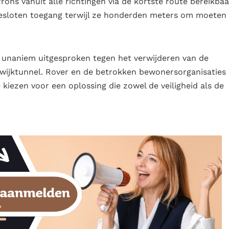
rons vanuit alle richtingen via de kortste route bereikbaa
fgesloten toegang terwijl ze honderden meters om moeten
unaniem uitgesproken tegen het verwijderen van de
rwijktunnel. Rover en de betrokken bewonersorganisaties
kiezen voor een oplossing die zowel de veiligheid als de