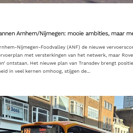
lannen Arnhem/Nijmegen: mooie ambities, maar m
o Arnhem-Nijmegen-Foodvalley (ANF) de nieuwe vervoersco
ervoerplan met versterkingen van het netwerk, maar Rove
kken’ ontstaan. Het nieuwe plan van Transdev brengt posit
eid in veel kernen omhoog, stijgen de...