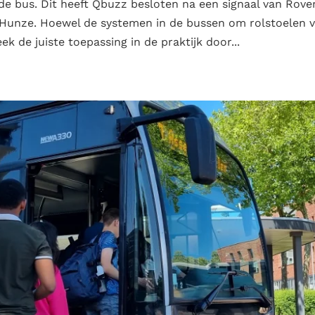
 de bus. Dit heeft Qbuzz besloten na een signaal van Rov
 Hunze. Hoewel de systemen in de bussen om rolstoelen v
ek de juiste toepassing in de praktijk door...