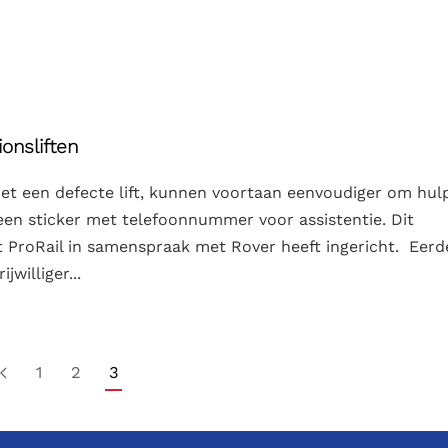
onsliften
met een defecte lift, kunnen voortaan eenvoudiger om hul
n een sticker met telefoonnummer voor assistentie. Dit
 ProRail in samenspraak met Rover heeft ingericht. Eerd
jwilliger...
1
2
3