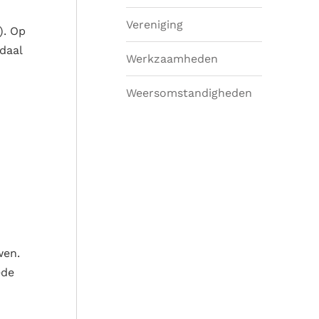
Vereniging
). Op
daal
Werkzaamheden
Weersomstandigheden
wen.
ede