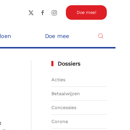
Doe mee!
doen
Doe mee
Dossiers
Acties
Betaalwijzen
Concessies
Corona
t