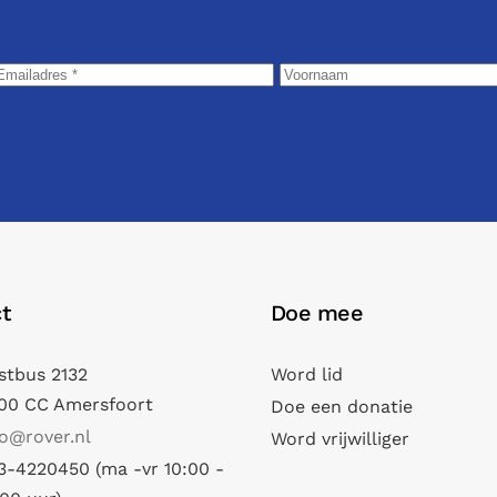
t
Doe mee
stbus 2132
Word lid
00 CC Amersfoort
Doe een donatie
fo@rover.nl
Word vrijwilliger
3-4220450 (ma -vr 10:00 -