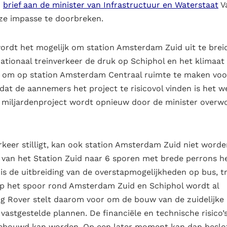
n
brief aan de minister van Infrastructuur en Waterstaat
V
ze impasse te doorbreken.
ordt het mogelijk om station Amsterdam Zuid uit te brei
nationaal treinverkeer de druk op Schiphol en het klimaat
g om op station Amsterdam Centraal ruimte te maken voo
at de aannemers het project te risicovol vinden is het w
e miljardenproject wordt opnieuw door de minister overw
keer stilligt, kan ook station Amsterdam Zuid niet worde
g van het Station Zuid naar 6 sporen met brede perrons h
 is de uitbreiding van de overstapmogelijkheden op bus, t
op het spoor rond Amsterdam Zuid en Schiphol wordt al
ing Rover stelt daarom voor om de bouw van de zuidelijke
astgestelde plannen. De financiële en technische risico’s
fgebouwd kan worden. Op een later moment kan dan beslo