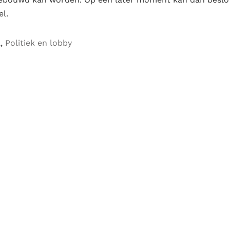
l.
l
,
Politiek en lobby