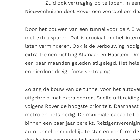
Zuid ook vertraging op te lopen. In ee
Nieuwenhuizen doet Rover een voorstel om de
Door het bouwen van een tunnel voor de A10 w
met extra sporen. Dat is cruciaal om het inter
laten verminderen. Ook is de verbouwing nodi
extra treinen richting Alkmaar en Haarlem. Omd
een paar maanden geleden stilgelegd. Het hel
en hierdoor dreigt forse vertraging.
Zolang de bouw van de tunnel voor het autover
uitgebreid met extra sporen. Snelle uitbreidin
volgens Rover de hoogste prioriteit. Daarnaast
metro en fiets nodig. De maximale capaciteit 
binnen een paar jaar bereikt. Reizigersverenig
autotunnel onmiddellijk te starten conform de v
dan kleiner waardoor het station toch snel a