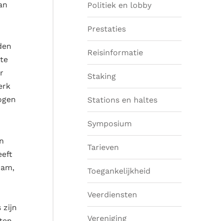
an
Politiek en lobby
Prestaties
den
Reisinformatie
 te
r
Staking
erk
ogen
Stations en haltes
Symposium
n
Tarieven
eeft
ram,
Toegankelijkheid
Veerdiensten
 zijn
Vereniging
ten