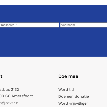
t
Doe mee
stbus 2132
Word lid
00 CC Amersfoort
Doe een donatie
fo@rover.nl
Word vrijwilliger