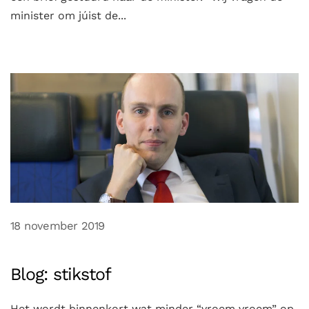
minister om júist de...
18 november 2019
Blog: stikstof
Het wordt binnenkort wat minder “vroem vroem” op